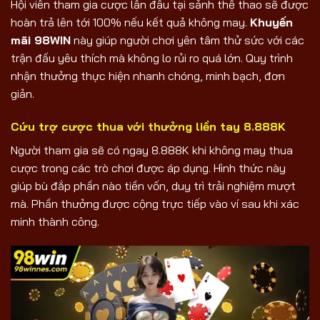
Hội viên tham gia cược lần đầu tại sảnh thể thao sẽ được
hoàn trả lên tới 100% nếu kết quả không may.
Khuyến
mãi 98WIN
này giúp người chơi yên tâm thử sức với các
trận đấu yêu thích mà không lo rủi ro quá lớn. Quy trình
nhận thưởng thực hiện nhanh chóng, minh bạch, đơn
giản.
Cứu trợ cược thua với thưởng liền tay 8.888K
Người tham gia sẽ có ngay 8.888K khi không may thua
cược trong các trò chơi được áp dụng. Hình thức này
giúp bù đắp phần nào tiền vốn, duy trì trải nghiệm mượt
mà. Phần thưởng được cộng trực tiếp vào ví sau khi xác
minh thành công.