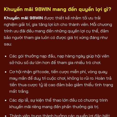
Khuyến mãi 98WIN mang đến quyền lợi gì?
Khuyến mãi 98WIN
được thiết kế nhằm tối ưu trải
nghiệm giải trí, gia tăng lợi ích cho thành viên. Mỗi chương
trình ưu đãi đều mang đến những quyền lợi cụ thể, đảm
bảo người tham gia luôn có được giá trị xứng đáng như
sau:
Các gói thưởng nạp đầu, nạp hàng ngày giúp hội viên
sở hữu số dư lớn hơn để tham gia nhiều trò chơi.
Cơ hội nhận giftcode, tiền cược miễn phí, vòng quay
may mắn để duy trì cuộc chơi, không lo rủi ro. Hoàn trả
tiền thua cược tỷ lệ cao đảm bảo giảm thiểu tình trạng
mất trắng.
Các dịp lễ, sự kiện thể thao lớn đều có chương trình
khuyến mãi riêng mang đến phần thưởng giá trị.
Thành viên trung thành hưởng các quyền lợi đặc biệt