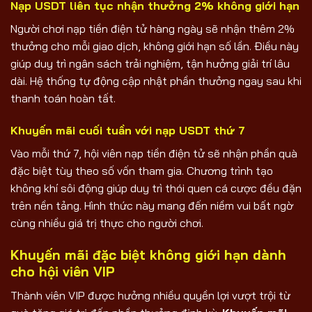
Nạp USDT liên tục nhận thưởng 2% không giới hạn
Người chơi nạp tiền điện tử hàng ngày sẽ nhận thêm 2%
thưởng cho mỗi giao dịch, không giới hạn số lần. Điều này
giúp duy trì ngân sách trải nghiệm, tận hưởng giải trí lâu
dài. Hệ thống tự động cập nhật phần thưởng ngay sau khi
thanh toán hoàn tất.
Khuyến mãi cuối tuần với nạp USDT thứ 7
Vào mỗi thứ 7, hội viên nạp tiền điện tử sẽ nhận phần quà
đặc biệt tùy theo số vốn tham gia. Chương trình tạo
không khí sôi động giúp duy trì thói quen cá cược đều đặn
trên nền tảng. Hình thức này mang đến niềm vui bất ngờ
cùng nhiều giá trị thực cho người chơi.
Khuyến mãi đặc biệt không giới hạn dành
cho hội viên VIP
Thành viên VIP được hưởng nhiều quyền lợi vượt trội từ