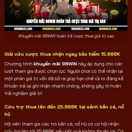
Khuyến mãi 98WIN hoàn trả cược thua giá trị cao
Giải cứu cược thua nhận ngay bảo hiểm 15.888K
Chương trình
khuyến mãi 98WIN
này áp dụng cho các
lượt tham gia được chọn lọc. Người chơi có thể nhận lại
một phần giá trị vốn đã bỏ ra giúp hạn chế rủi ro đáng kể.
Khoản trả lại ghi nhận nhanh chóng, không gây trì hoãn
trải nghiệm giải trí.
Cứu trợ thua lên đến 25.888K tại sảnh bắn cá, nổ
hũ
Hội viên tham gia các trò bắn cá, nổ hũ có cơ hội nhận
cứu trợ lên tới 25.888K nếu kết quả không thuận lợi. Cơ