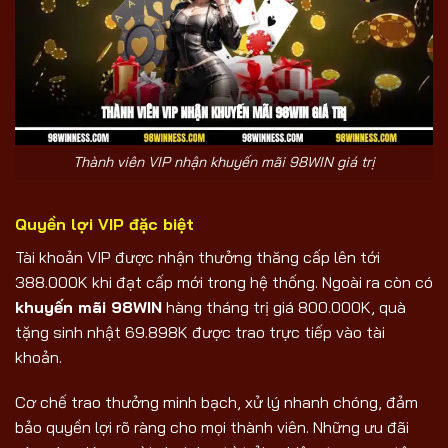
Thành viên VIP nhận khuyến mãi 98WIN giá trị
Quyền lợi VIP đặc biệt
Tài khoản VIP được nhận thưởng thăng cấp lên tới
388.000K khi đạt cấp mới trong hệ thống. Ngoài ra còn có
khuyến mãi 98WIN
hàng tháng trị giá 800.000K, quà
tặng sinh nhật 69.898K được trao trực tiếp vào tài
khoản.
Cơ chế trao thưởng minh bạch, xử lý nhanh chóng, đảm
bảo quyền lợi rõ ràng cho mọi thành viên. Những ưu đãi