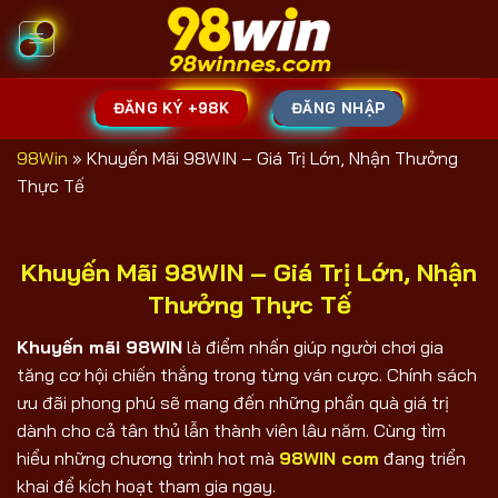
Bỏ
qua
nội
dung
ĐĂNG KÝ +98K
ĐĂNG NHẬP
98Win
»
Khuyến Mãi 98WIN – Giá Trị Lớn, Nhận Thưởng
Thực Tế
Khuyến Mãi 98WIN – Giá Trị Lớn, Nhận
Thưởng Thực Tế
Khuyến mãi 98WIN
là điểm nhấn giúp người chơi gia
tăng cơ hội chiến thắng trong từng ván cược. Chính sách
ưu đãi phong phú sẽ mang đến những phần quà giá trị
dành cho cả tân thủ lẫn thành viên lâu năm. Cùng tìm
hiểu những chương trình hot mà
98WIN com
đang triển
khai để kích hoạt tham gia ngay.